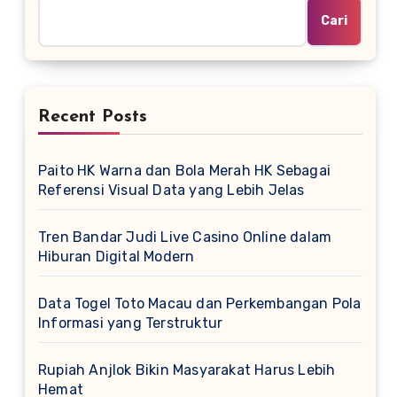
Cari
Recent Posts
Paito HK Warna dan Bola Merah HK Sebagai
Referensi Visual Data yang Lebih Jelas
Tren Bandar Judi Live Casino Online dalam
Hiburan Digital Modern
Data Togel Toto Macau dan Perkembangan Pola
Informasi yang Terstruktur
Rupiah Anjlok Bikin Masyarakat Harus Lebih
Hemat