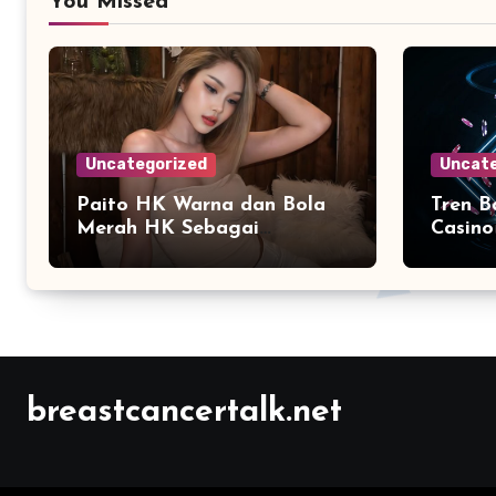
You Missed
Uncategorized
Uncate
Paito HK Warna dan Bola
Tren B
Merah HK Sebagai
Casino
Referensi Visual Data yang
Hibura
Lebih Jelas
breastcancertalk.net