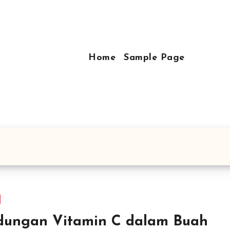
Home
Sample Page
dungan Vitamin C dalam Buah