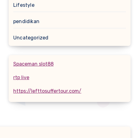
Lifestyle
pendidikan
Uncategorized
Spaceman slot88
rtp live
https://lefttosuffertour.com/